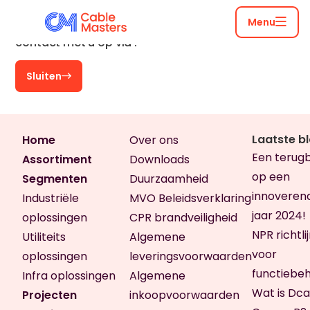
Menu
Bedankt voor uw aanvraag! Wij nemen binnenkort
contact met u op via
.
Sluiten
Laatste b
Home
Over ons
Een terugb
Assortiment
Downloads
op een
Segmenten
Duurzaamheid
innoveren
Industriële
MVO Beleidsverklaring
jaar 2024!
oplossingen
CPR brandveiligheid
NPR richtli
Utiliteits
Algemene
voor
oplossingen
leveringsvoorwaarden
functiebe
Infra oplossingen
Algemene
Wat is Dca
Projecten
inkoopvoorwaarden