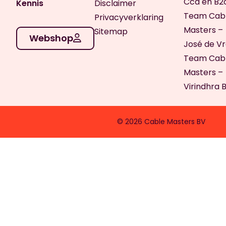
Cca en B2
Kennis
Disclaimer
Team Cab
Privacyverklaring
Masters –
Sitemap
Webshop
José de V
Team Cab
Masters –
Virindhra 
© 2026 Cable Masters BV