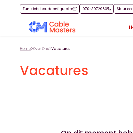
Functiebehoudconfigurator
070-3072960
Stuur ee
H
Home
Over Ons
Vacatures
Vacatures