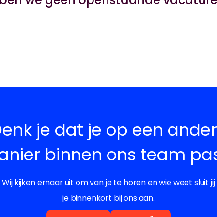
en we geen openstaande vacatures 
enk je dat je op een ande
nier binnen ons team pa
Wij kijken ernaar uit om van je te horen en wie weet sluit jij
je binnenkort bij ons aan.