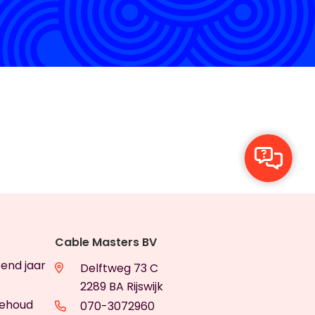
Cable Masters BV
rend jaar
Delftweg 73 C
2289 BA Rijswijk
behoud
070-3072960