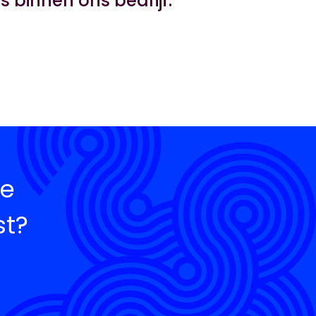
binnen ons bedrijf.
re
st?