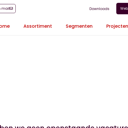
n mail
Web
Downloads
ome
Assortiment
Segmenten
Projecte