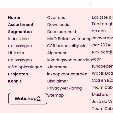
Laatste b
Home
Over ons
Een terugb
Assortiment
Downloads
op een
Segmenten
Duurzaamheid
innoveren
Industriële
MVO Beleidsverklaring
jaar 2024!
oplossingen
CPR brandveiligheid
NPR richtli
Utiliteits
Algemene
voor
oplossingen
leveringsvoorwaarden
functiebe
Infra oplossingen
Algemene
Wat is Dca
Projecten
inkoopvoorwaarden
Cca en B2
Kennis
Disclaimer
Team Cab
Privacyverklaring
Masters –
Sitemap
Webshop
José de V
Team Cab