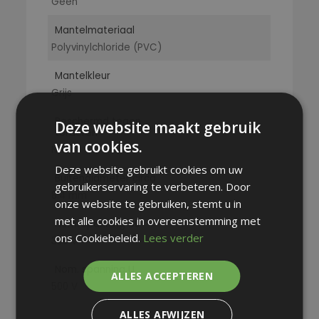
Geen
Mantelmateriaal
Polyvinylchloride (PVC)
Mantelkleur
Grijs
Beschermd tegen
Deze website maakt gebruik
torderen
van cookies.
Nee
Deze website gebruikt cookies om uw
Buitendiameter circa
gebruikerservaring te verbeteren. Door
8.4 mm
onze website te gebruiken, stemt u in
met alle cookies in overeenstemming met
Nom. spanning U0
ons Cookiebeleid.
Lees verder
300 V
Nom. spanning U
ALLES ACCEPTEREN
500 V
ALLES AFWIJZEN