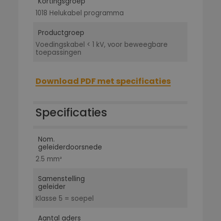
Kortingsgroep
1018 Helukabel programma
Productgroep
Voedingskabel < 1 kV, voor beweegbare
toepassingen
Download PDF met specificaties
Specificaties
Nom.
geleiderdoorsnede
2.5 mm²
Samenstelling
geleider
Klasse 5 = soepel
Aantal aders