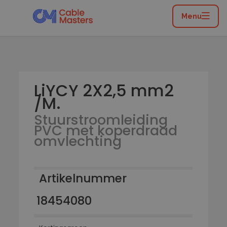
Home
/
Catalogus
/
Flexibele leidingen
/
Stuurstroomleiding PVC met koperdraad omvlechting
Menu
/
LiYCY 2X2,5 mm2 /M.
LiYCY 2X2,5 mm2
/M.
Stuurstroomleiding
PVC met koperdraad
omvlechting
Artikelnummer
18454080