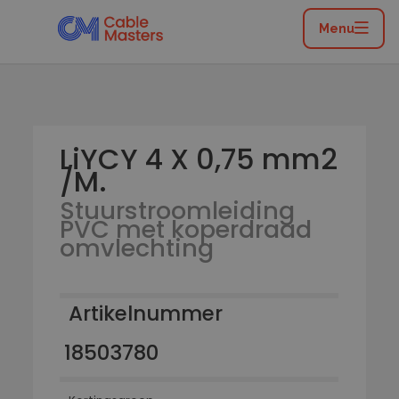
Home
/
Catalogus
/
Flexibele leidingen
/
Stuurstroomleiding PVC met koperdraad omvlechting
Menu
/
LiYCY 4 X 0,75 mm2 /M.
LiYCY 4 X 0,75 mm2
/M.
Stuurstroomleiding
PVC met koperdraad
omvlechting
Artikelnummer
18503780