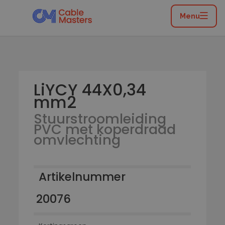
Home
/
Catalogus
/
Flexibele leidingen
/
Stuurstroomleiding PVC met koperdraad omvlechting
Menu
/
LiYCY 44X0,34 mm2
LiYCY 44X0,34
mm2
Stuurstroomleiding
PVC met koperdraad
omvlechting
Artikelnummer
20076