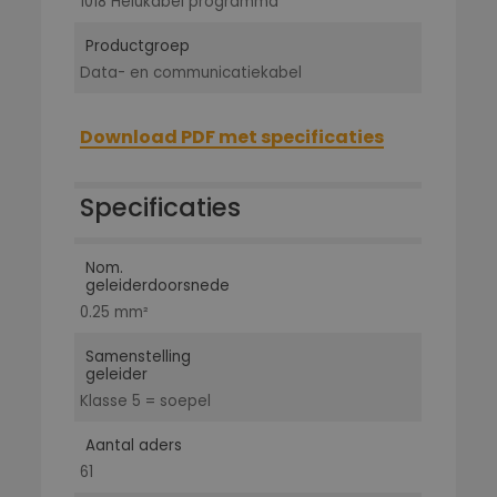
1018 Helukabel programma
Productgroep
Data- en communicatiekabel
Download PDF met specificaties
Specificaties
Nom.
geleiderdoorsnede
0.25 mm²
Samenstelling
geleider
Klasse 5 = soepel
Aantal aders
61