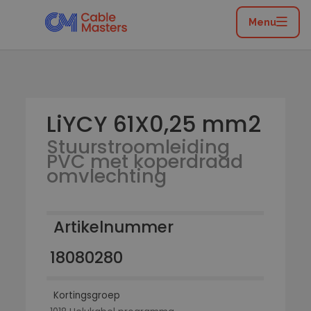
Home
/
Catalogus
/
Flexibele leidingen
/
Stuurstroomleiding PVC met koperdraad omvlechting
Menu
/
LiYCY 61X0,25 mm2
LiYCY 61X0,25 mm2
Stuurstroomleiding
PVC met koperdraad
omvlechting
Artikelnummer
18080280
Kortingsgroep