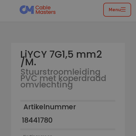
Home
/
Catalogus
/
Flexibele leidingen
/
Stuurstroomleiding PVC met koperdraad omvlechting
Menu
/
LiYCY 7G1,5 mm2 /M.
LiYCY 7G1,5 mm2
/M.
Stuurstroomleiding
PVC met koperdraad
omvlechting
Artikelnummer
18441780