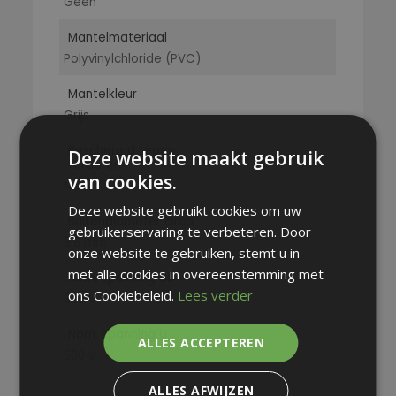
Geen
Mantelmateriaal
Polyvinylchloride (PVC)
Mantelkleur
Grijs
Beschermd tegen
Deze website maakt gebruik
torderen
van cookies.
Nee
Deze website gebruikt cookies om uw
Buitendiameter circa
gebruikerservaring te verbeteren. Door
9.8 mm
onze website te gebruiken, stemt u in
met alle cookies in overeenstemming met
Nom. spanning U0
ons Cookiebeleid.
Lees verder
300 V
Nom. spanning U
ALLES ACCEPTEREN
500 V
ALLES AFWIJZEN