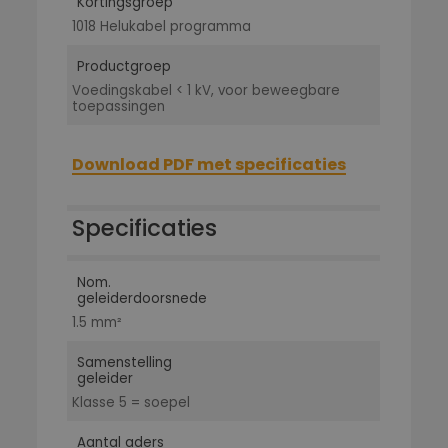
Kortingsgroep
1018 Helukabel programma
Productgroep
Voedingskabel < 1 kV, voor beweegbare
toepassingen
Download PDF met specificaties
Specificaties
Nom.
geleiderdoorsnede
1.5 mm²
Samenstelling
geleider
Klasse 5 = soepel
Aantal aders