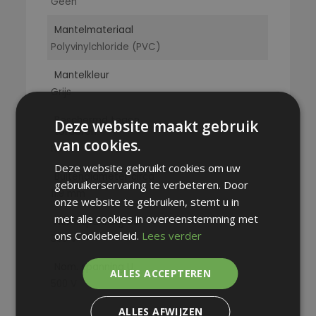
Geen
Mantelmateriaal
Polyvinylchloride (PVC)
Mantelkleur
Grijs
Beschermd tegen
Deze website maakt gebruik
torderen
van cookies.
Nee
Deze website gebruikt cookies om uw
Buitendiameter circa
gebruikerservaring te verbeteren. Door
11.9 mm
onze website te gebruiken, stemt u in
met alle cookies in overeenstemming met
Nom. spanning U0
ons Cookiebeleid.
Lees verder
300 V
Nom. spanning U
ALLES ACCEPTEREN
500 V
ALLES AFWIJZEN