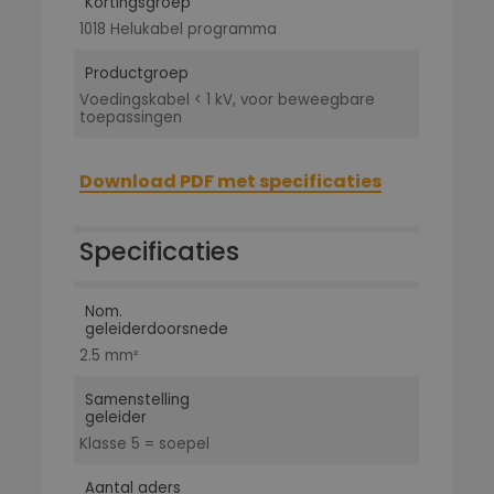
Kortingsgroep
1018 Helukabel programma
Productgroep
Voedingskabel < 1 kV, voor beweegbare
toepassingen
Download PDF met specificaties
Specificaties
Nom.
geleiderdoorsnede
2.5 mm²
Samenstelling
geleider
Klasse 5 = soepel
Aantal aders