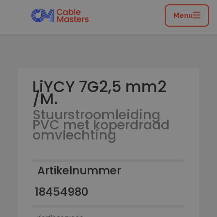
Home
/
Catalogus
/
Flexibele leidingen
/
Stuurstroomleiding PVC met koperdraad omvlechting
Menu
/
LiYCY 7G2,5 mm2 /M.
LiYCY 7G2,5 mm2
/M.
Stuurstroomleiding
PVC met koperdraad
omvlechting
Artikelnummer
18454980