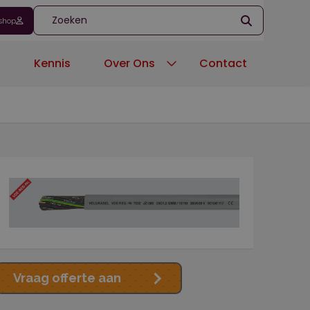
shop
'
n
Kennis
Over Ons
Contact
Vraag offerte aan