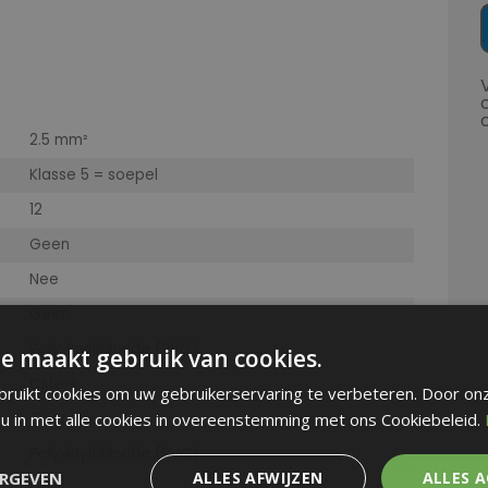
2.5 mm²
Klasse 5 = soepel
12
Geen
Nee
Geen
Polyvinylchloride (PVC)
e maakt gebruik van cookies.
Cijfers
ruikt cookies om uw gebruikerservaring te verbeteren. Door on
 u in met alle cookies in overeenstemming met ons Cookiebeleid.
Geen
Polyvinylchloride (PVC)
ERGEVEN
ALLES AFWIJZEN
ALLES 