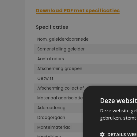
Download PDF met specificaties
Specificaties
Nom. geleiderdoorsnede
Samenstelling geleider
Aantal aders
Afscherming groepen
Getwist
Afscherming collectief
Materiaal aderisolatie
Deze websit
Adercodering
Deze website geb
gebruiken, stemt
Draagorgaan
Mantelmateriaal
DETAILS WE