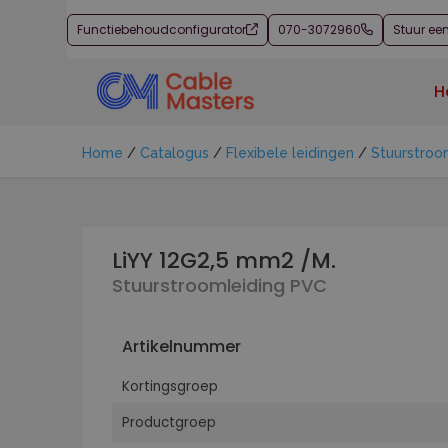
Functiebehoudconfigurator
070-3072960
Stuur ee
H
Home
/
Catalogus
/
Flexibele leidingen
/
Stuurstroo
LiYY 12G2,5 mm2 /M.
Stuurstroomleiding PVC
Artikelnummer
Kortingsgroep
Productgroep