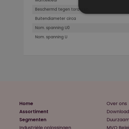
Mantelkleur
Beschermd tegen torderen
Buitendiameter circa
Nom. spanning U0
Nom. spanning U
Home
Over ons
Assortiment
Download
Segmenten
Duurzaam
Industriële oplossingen
MVO Belei