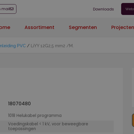
n mail
Downloads
Web
ome
Assortiment
Segmenten
Projecte
mleiding PVC
/
LiYY 12G2,5 mm2 /M.
18070480
1018 Helukabel programma
Voedingskabel < 1 kV, voor beweegbare
toepassingen