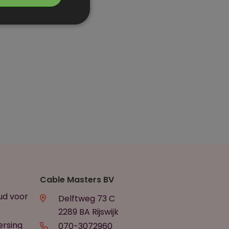
Cable Masters BV
ud voor
Delftweg 73 C
2289 BA Rijswijk
ersing
070-3072960