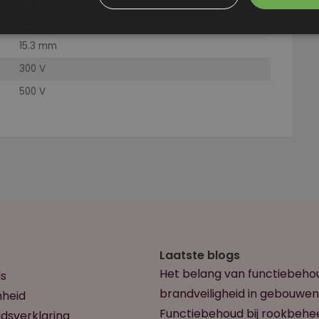
Grijs
Nee
15.3 mm
300 V
500 V
Laatste blogs
Het belang van functiebeho
s
brandveiligheid in gebouwen
heid
Functiebehoud bij rookbehe
dsverklaring