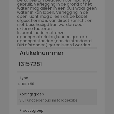
De kabels zijn bedoeld voor inpandig
gebruik. Verlegging in de grond of het
water mag alleen in een buis waar geen
water in kan lopen. Verlegging in de
open lucht mag alleen als de kabel
afgeschermd is van direct zonlicht en
niet beschadigd kan worden door
externe factoren.
In combinatie met onze
ophangmaterialen kunnen grotere
ophangafstanden (dan de standaard
DIN afstanden) gerealiseerd worden.
Artikelnummer
13157281
Type
NHXH E90
Kortingsgroep
1316 Functiebehoud installatiekabel
Productgroep