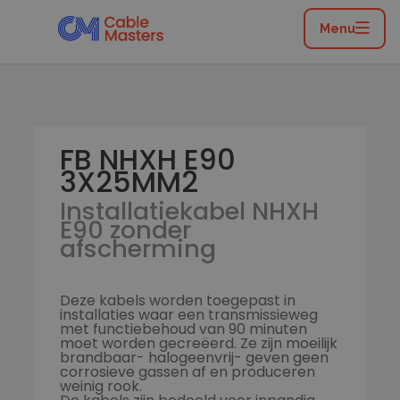
Home
/
Catalogus
/
Functiebehoud
/
Installatiekabel
/
Installatiekabel NHXH E90 zonder afscherming
/
FB
Menu
NHXH E90 3X25MM2
FB NHXH E90
3X25MM2
Installatiekabel NHXH
E90 zonder
afscherming
Deze kabels worden toegepast in
installaties waar een transmissieweg
met functiebehoud van 90 minuten
moet worden gecreëerd. Ze zijn moeilijk
brandbaar- halogeenvrij- geven geen
corrosieve gassen af en produceren
weinig rook.