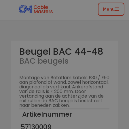
Home
/
Catalogus
/
Installatiemateriaal
/
BAC beugel + Profielrail
/
BAC beugels
/
Beugel BAC
Menu
44-48
Beugel BAC 44-48
BAC beugels
Montage van Betaflam kabels E30 / E90
aan plafond of wand, zowel horizontaal,
diagonaal als vertikaal. Ankerafstand
van de rails is < 200 mm. Door
vertanding aan de achterzijde van de
rail zullen de BAC beugels beslist niet
naar beneden zakken.
Artikelnummer
57130009