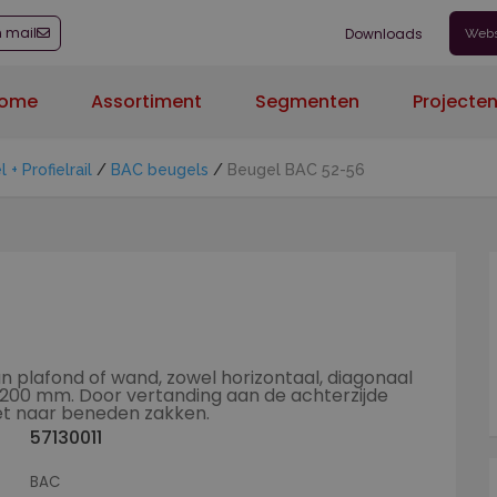
n mail
Downloads
Web
ome
Assortiment
Segmenten
Projecte
+ Profielrail
/
BAC beugels
/
Beugel BAC 52-56
 plafond of wand, zowel horizontaal, diagonaal
 < 200 mm. Door vertanding aan de achterzijde
niet naar beneden zakken.
57130011
BAC