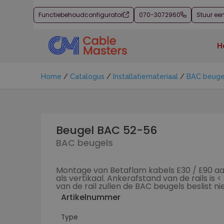
Functiebehoudconfigurator
070-3072960
Stuur ee
H
Home
/
Catalogus
/
Installatiemateriaal
/
BAC beugel 
Beugel BAC 52-56
BAC beugels
Montage van Betaflam kabels E30 / E90 aan
als vertikaal. Ankerafstand van de rails is
van de rail zullen de BAC beugels beslist 
Artikelnummer
Type