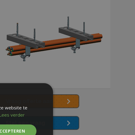
Vraag offerte aan
ze website te
Lees verder
Stel een vraag
ACCEPTEREN