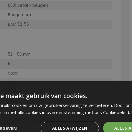
6501 Betafix beugels
Beugelklem
BAC 52-56
52 - 56 mm
5
Staal
Overig
Thermisch verzinkt (Hot-dip)
e maakt gebruik van cookies.
Staal
ruikt cookies om uw gebruikerservaring te verbeteren. Door on
Overig
 u in met alle cookies in overeenstemming met ons Cookiebeleid.
Thermisch verzinkt (Hot-dip)
ERGEVEN
ALLES AFWIJZEN
ALLES 
Staal