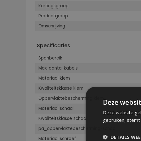
Kortingsgroep
Productgroep
Omschrijving
Specificaties
Spanbereik
Max. aantal kabels
Materiaal klem
Kwaliteitsklasse klem
Oppervlaktebescherming klem
Deze websit
Materiaal schaal
Deze website geb
Kwaliteitsklasse schaal
gebruiken, stemt
pa_oppervlaktebescherming-schaal
DETAILS WE
Materiaal schroef