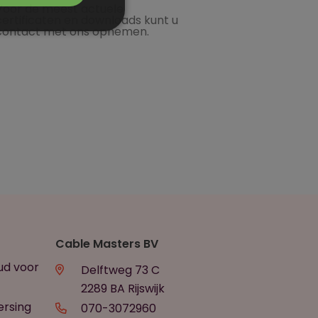
Voor de meest actuele
certificaten en downloads kunt u
contact met ons opnemen.
Cable Masters BV
ud voor
Delftweg 73 C
2289 BA Rijswijk
ersing
070-3072960