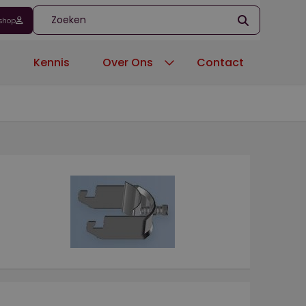
shop
'
n
Kennis
Over Ons
Contact