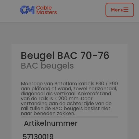
Home
/
Catalogus
/
Installatiemateriaal
/
BAC beugel + Profielrail
/
BAC beugels
/
Beugel BAC 70-
Menu
76
Beugel BAC 70-76
BAC beugels
Montage van Betaflam kabels E30 / E90
aan plafond of wand, zowel horizontaal,
diagonaal als vertikaal. Ankerafstand
van de rails is < 200 mm. Door
vertanding aan de achterzijde van de
rail zullen de BAC beugels beslist niet
naar beneden zakken.
Artikelnummer
57130019