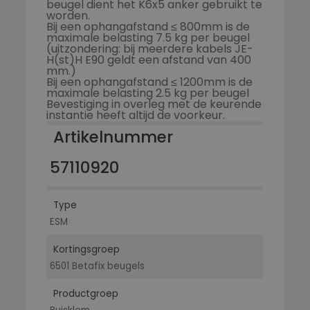
beugel dient het K6x5 anker gebruikt te
worden.
Bij een ophangafstand ≤ 800mm is de
maximale belasting 7.5 kg per beugel
(uitzondering: bij meerdere kabels JE-
H(st)H E90 geldt een afstand van 400
mm.)
Bij een ophangafstand ≤ 1200mm is de
maximale belasting 2.5 kg per beugel
Bevestiging in overleg met de keurende
instantie heeft altijd de voorkeur.
Artikelnummer
57110920
Type
ESM
Kortingsgroep
6501 Betafix beugels
Productgroep