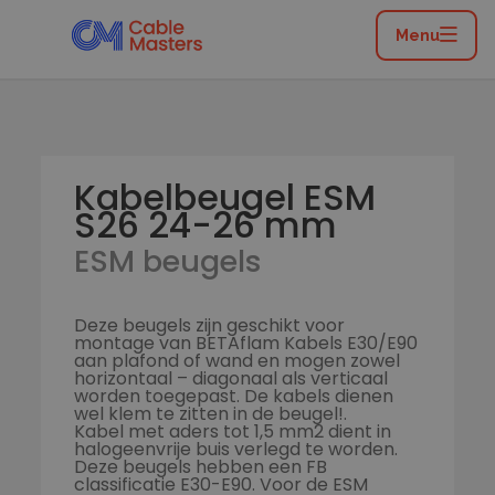
Home
/
Catalogus
/
Installatiemateriaal
/
ESM beugels met of zonder buis
/
ESM beugels
Menu
/
Kabelbeugel ESM S26 24-26 mm
Kabelbeugel ESM
S26 24-26 mm
ESM beugels
Deze beugels zijn geschikt voor
montage van BETAflam Kabels E30/E90
aan plafond of wand en mogen zowel
horizontaal – diagonaal als verticaal
worden toegepast. De kabels dienen
wel klem te zitten in de beugel!.
Kabel met aders tot 1,5 mm2 dient in
halogeenvrije buis verlegd te worden.
Deze beugels hebben een FB
classificatie E30-E90. Voor de ESM