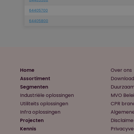
64405700
64405800
Home
Over ons
Assortiment
Download
Segmenten
Duurzaam
Industriële oplossingen
MVO Belei
Utiliteits oplossingen
CPR brand
Infra oplossingen
Algemene
Projecten
Disclaime
Kennis
Privacyve