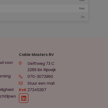
Nee
Ja
Cable Masters BV
ud voor
Delftweg 73 C
2289 BA Rijswijk
ersing
070-3072960
Stuur een mail
ligheid
KvK
27245267
htlijnen