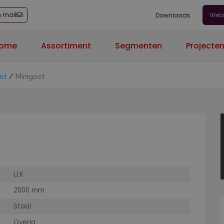
n mail
Downloads
Web
ome
Assortiment
Segmenten
Projecte
ot
/
Minigoot
LLK
2000 mm
Staal
Overig