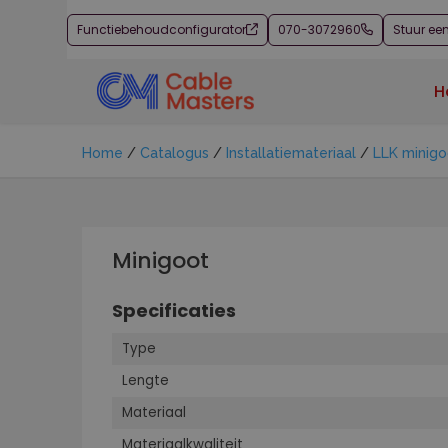
Functiebehoudconfigurator
070-3072960
Stuur ee
H
Home
/
Catalogus
/
Installatiemateriaal
/
LLK minigo
Minigoot
Specificaties
Type
Lengte
Materiaal
Materiaalkwaliteit