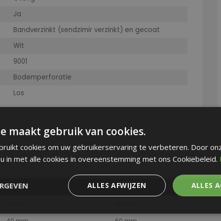
Ja
Bandverzinkt (sendzimir verzinkt) en gecoat
Wit
9001
Bodemperforatie
Los
e maakt gebruik van cookies.
ruikt cookies om uw gebruikerservaring te verbeteren. Door on
 u in met alle cookies in overeenstemming met ons Cookiebeleid.
ERGEVEN
ALLES AFWIJZEN
ALLES 
Hoogte
Breedte
40 mm
40 mm
40 mm
60 mm