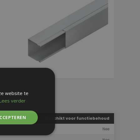
ze website te
Lees verder
ACCEPTEREN
Geschikt voor functiebehoud
Nee
Nee