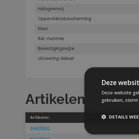
Halogeenvrij
Oppervlaktebescherming
Kleur
RAL-nummer
Bevestigingswijze
Uitvoering deksel
Deze websit
Deze website geb
Artikelen
gebruiken, stemt
DETAILS WE
Artikelnr.
64405600
64405500