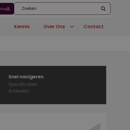
shop
'
n
Kennis
Over Ons
Contact
Snel navigeren
Specificaties
Artikelen