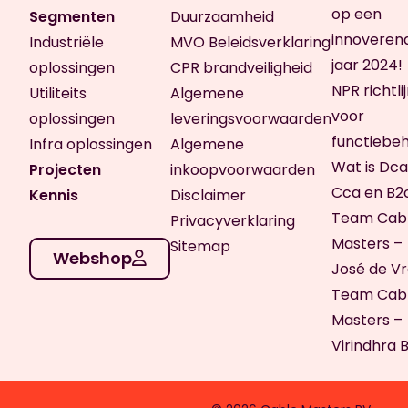
op een
Segmenten
Duurzaamheid
innoveren
Industriële
MVO Beleidsverklaring
jaar 2024!
oplossingen
CPR brandveiligheid
NPR richtli
Utiliteits
Algemene
voor
oplossingen
leveringsvoorwaarden
functiebe
Infra oplossingen
Algemene
Wat is Dca
Projecten
inkoopvoorwaarden
Cca en B2
Kennis
Disclaimer
Team Cab
Privacyverklaring
Masters –
Sitemap
Webshop
José de V
Team Cab
Masters –
Virindhra 