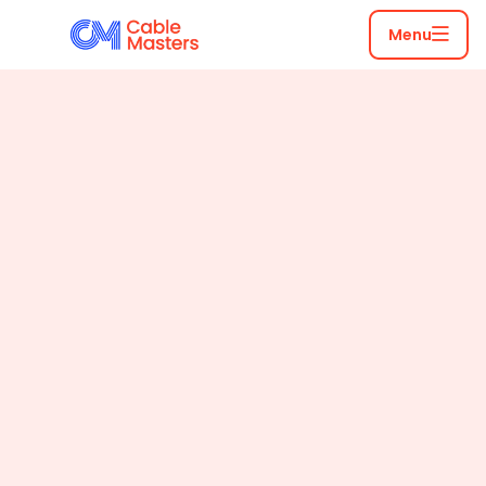
Noord-Zuid lijn
Menu
Amsterdam
De cruciale rol van de
bekabeling van Cable
Masters hierin