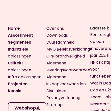
Wij denken graag met je mee
Voor gespecialiseerd advies bekijken wij
graag jouw project op locatie. Zo kunnen we
meedenken over de meest geschikte
kabeloplossing.
Laatste b
Home
Over ons
Een terugb
Assortiment
Downloads
op een
Segmenten
Duurzaamheid
innoveren
Industriële
MVO Beleidsverklaring
jaar 2024!
oplossingen
CPR brandveiligheid
NPR richtli
Utiliteits
Algemene
voor
oplossingen
leveringsvoorwaarden
functiebe
Infra oplossingen
Algemene
Wat is Dca
Projecten
inkoopvoorwaarden
Cca en B2
Kennis
Disclaimer
Team Cab
Privacyverklaring
Masters –
Sitemap
Webshop
José de V